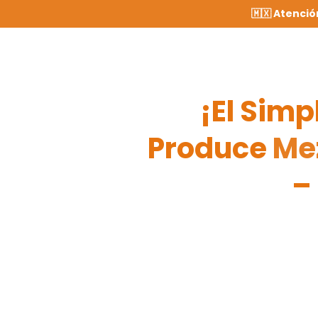
🇲🇽 Atenció
¡El Simp
Produce
Mez
–