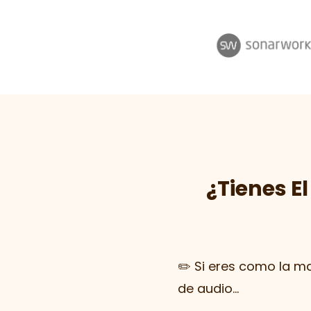
¿Tienes E
✏️ Si eres como la m
de audio...