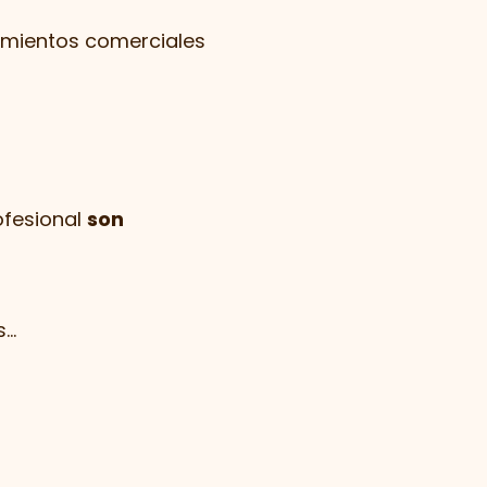
zamientos comerciales
ofesional
son
..