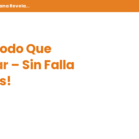
ana Revela...
odo Que
ar
– Sin Falla
s!